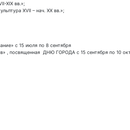
I-XIX вв.»;
льптура XVII – нач. XX вв.»;
ослание» с 15 июля по 8 сентября
в» , посвященная ДНЮ ГОРОДА с 15 сентября по 10 ок