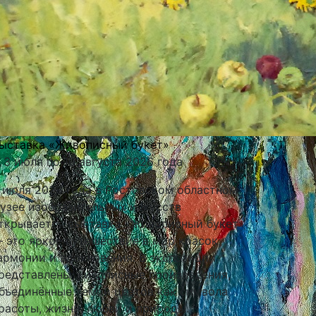
ыставка «Живописный букет»
 3 июля по 10 августа 2026 года
 июля 2026 года в Ростовском областном
узее изобразительных искусств
ткрывается выставка «Живописный букет»
 это яркое путешествие в мир красок,
армонии и вдохновения. В экспозиции
редставлены живописные произведения,
бъединённые темой цветов как символа
расоты, жизни, любви и природы.