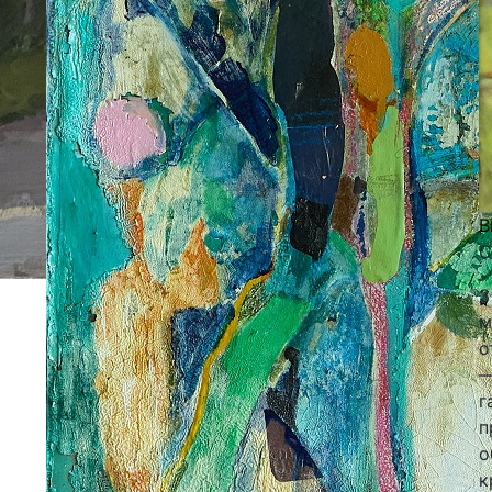
В
С
3
м
о
—
г
п
о
к