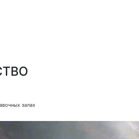
СТВО
авочных залах