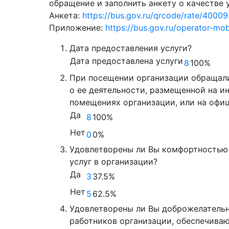
обращение и заполнить анкету о качестве 
Анкета:
https://bus.gov.ru/qrcode/rate/4000
Приложение:
https://bus.gov.ru/operator-mob
Дата предоставления услуги?
Дата предоставлена услуги
8
100%
При посещении организации обращал
о ее деятельности, размещенной на и
помещениях организации, или на офи
Да
8
100%
Нет
0
0%
Удовлетворены ли Вы комфортностью
услуг в организации?
Да
3
37.5%
Нет
5
62.5%
Удовлетворены ли Вы доброжелатель
работников организации, обеспечиваю