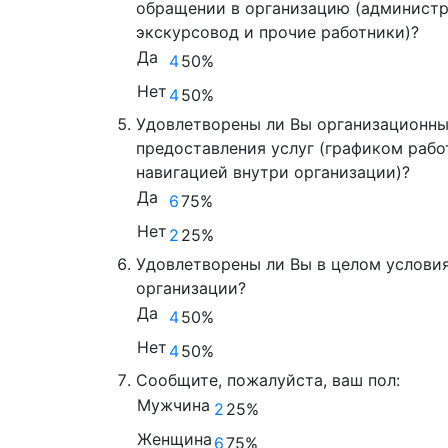
обращении в организацию (администр
экскурсовод и прочие работники)?
Да
4
50%
Нет
4
50%
Удовлетворены ли Вы организационн
предоставления услуг (графиком рабо
навигацией внутри организации)?
Да
6
75%
Нет
2
25%
Удовлетворены ли Вы в целом условия
организации?
Да
4
50%
Нет
4
50%
Сообщите, пожалуйста, ваш пол:
Мужчина
2
25%
Женщина
6
75%