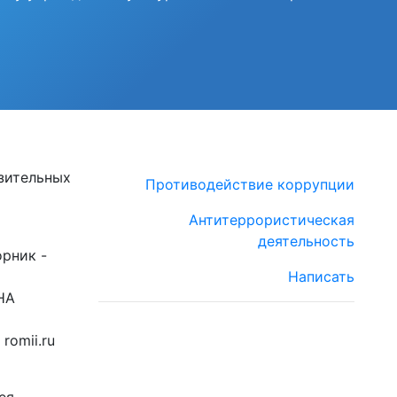
зительных
Противодействие коррупции
Антитеррористическая
деятельность
орник -
Написать
НА
romii.ru
ея