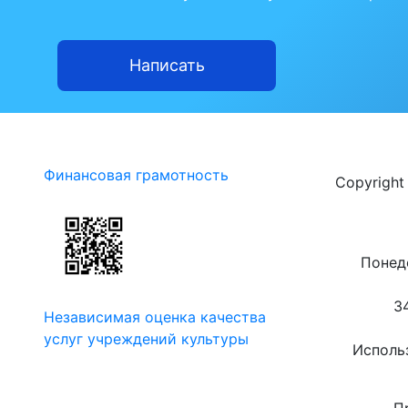
Написать
Финансовая грамотность
Copyrigh
Понеде
3
Независимая оценка качества
услуг учреждений культуры
Использ
П