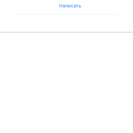
Написать
© ЮТЦ
"Ориентир"
2019-2024