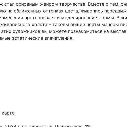
ж стал основным жанром творчества. Вместе с тем, о
ную на сближенных оттенках цвета, живопись передви
изменения претерпевает и моделирование формы. В жи
 живописного холста – таковы общие черты манеры пись
и этих художников вы можете познакомиться на выста
емые эстетические впечатления.
й карте.
 2024 г. по адресу: ул. Пушкинская, 115