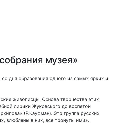
 собрания музея»
 со дня образования одного из самых ярких и
вские живописцы. Основа творчества этих
дебной лирики Жуковского до воспетой
хипова» (Р.Кауфман). Это группа русских
их, влюблены в них, все тронуты ими».