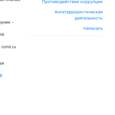
Противодействие коррупции
Антитеррористическая
деятельность
орник -
Написать
НА
romii.ru
ея
18