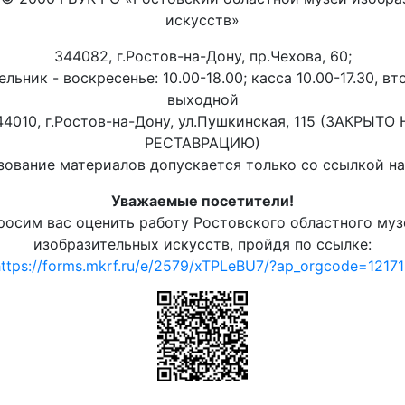
искусств»
344082, г.Ростов-на-Дону, пр.Чехова, 60;
льник - воскресенье: 10.00-18.00; касса 10.00-17.30, вт
выходной
44010, г.Ростов-на-Дону, ул.Пушкинская, 115 (ЗАКРЫТО 
РЕСТАВРАЦИЮ)
ование материалов допускается только со ссылкой на 
Уважаемые посетители!
росим вас оценить работу Ростовского областного муз
изобразительных искусств, пройдя по ссылке:
ttps://forms.mkrf.ru/e/2579/xTPLeBU7/?ap_orgcode=1217