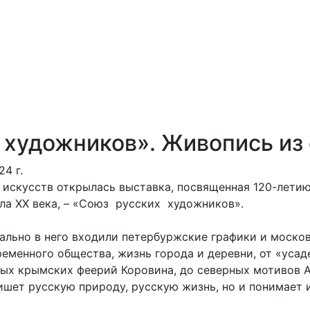
 художников». Живопись из
4 г.
искусств открылась выставка, посвященная 120-летию
ла XX века, – «Союз русских художников».
чально в него входили петербуржские графики и моско
ременного общества, жизнь города и деревни, от «уса
ых крымских феерий Коровина, до северных мотивов Ар
пишет русскую природу, русскую жизнь, но и понимает 