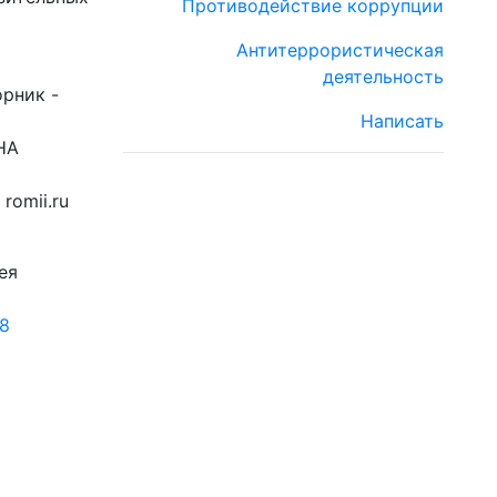
Противодействие коррупции
Антитеррористическая
деятельность
орник -
Написать
НА
romii.ru
ея
18