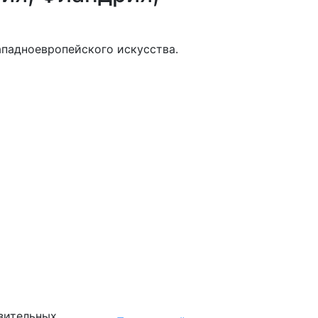
ападноевропейского искусства.
зительных