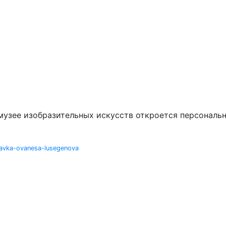
музее изобразительных искусств откроется персональн
tavka-ovanesa-lusegenova