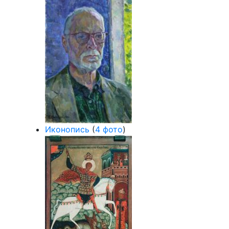
Иконопись
(
4 фото
)