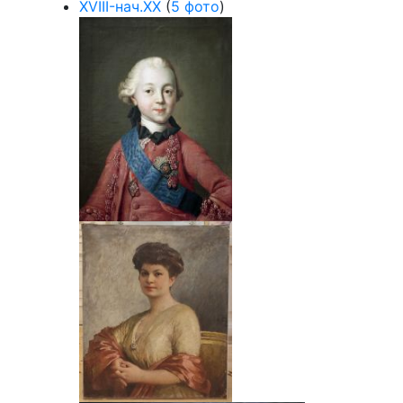
XVIII-нач.ХХ
(
5 фото
)