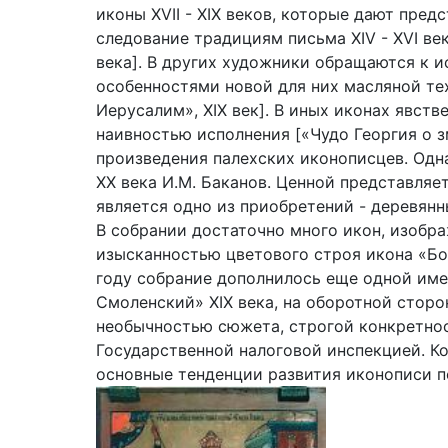
иконы XVII - XIX веков, которые дают пре
следование традициям письма XIV - XVI век
века]. В других художники обращаются к 
особенностями новой для них масляной техн
Иерусалим», XIX век]. В иных иконах явст
наивностью исполнения [«Чудо Георгия о зм
произведения палехских иконописцев. Одна
XX века И.М. Баканов. Ценной представляе
является одно из приобретений - деревян
В собрании достаточно много икон, изобр
изысканностью цветового строя икона «Бо
году собрание дополнилось еще одной име
Смоленский» XIX века, на оборотной стор
необычностью сюжета, строгой конкретнос
Государственной налоговой инспекцией. Ко
основные тенденции развития иконописи п