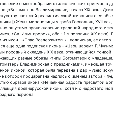
дставление о многообразии стилистических приемов в д
ов [«Богоматерь Владимирская», начала XIX века, Деису
искусству светской реалистической живописи с ее объ
ики [«Жены-мироносицы у гроба Господня», XVII век, «
венно ощутимо проникновение традиций народного иску
ие», «Св. Илья-пророк», обе - 1-я половина XIX века]
 из икон - «Спас Вседержитель» -подписная, ее автор 
тся еще одна подписная икона - «Царь царем» Г. Чулим
ный походный складень XIX века, отличающийся тонкой
ажающих разные образы -типы Богоматери с младенцем
гоматерь Владимирская с праздниками», имеющая точну
нной иконой, которая была передана в дар музею иску
оне которой процарапана надпись с именем автора - Ф
тью образов икона «Нечаянная радость пресвятой Бого
ллекция древнерусской иконы, хотя и с недостаточной
озднего периода.