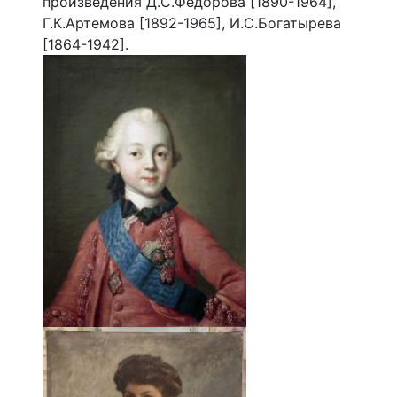
произведения Д.С.Федорова [1890-1964],
Г.К.Артемова [1892-1965], И.С.Богатырева
[1864-1942].