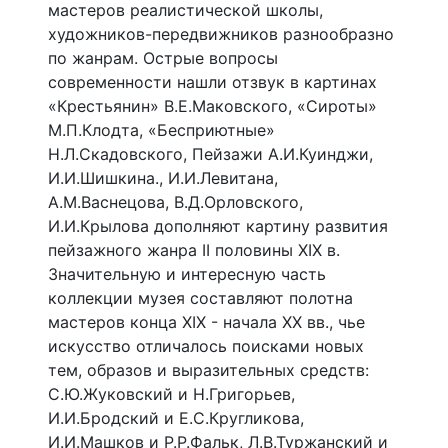
мастеров реалистической школы,
художников-передвижников разнообразно
по жанрам. Острые вопросы
современности нашли отзвук в картинах
«Крестьянин» В.Е.Маковского, «Сироты»
М.П.Клодта, «Бесприютные»
Н.Л.Скадовского, Пейзажи А.И.Куинджи,
И.И.Шишкина., И.И.Левитана,
А.М.Васнецова, В.Д.Орловского,
И.И.Крылова дополняют картину развития
пейзажного жанра II половины XIX в.
Значительную и интересную часть
коллекции музея составляют полотна
мастеров конца XIX - начала XX вв., чье
искусство отличалось поисками новых
тем, образов и выразительных средств:
С.Ю.Жуковский и Н.Григорьев,
И.И.Бродский и Е.С.Кругликова,
И.И.Машков и Р.Р.Фальк, Л.В.Туржанский и