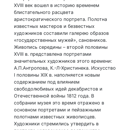
XVIII век вошел в историю временем
блистательного расцвета
аристократического портрета. Полотна
известных мастеров и безвестных
художников составили галерею образов
«государственных мужей», сановников.
Живопись середины – второй половины
XVIII в. представлена портретами
значительных художников этого времени:
А.П.Антропова, К.-Л-Христинека. Искусство
I половины XIX в. наполняется новым
содержанием под влиянием
свободолюбивых идей декабристов и
Отечественной войны 1812 года. В
собрании музея это время отражено в
основном портретами и пейзажными
полотнами известных живописцев.
Художники стремились утвердить в