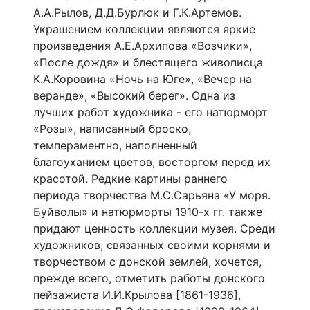
А.А.Рылов, Д.Д.Бурлюк и Г.К.Артемов.
Украшением коллекции являются яркие
произведения А.Е.Архипова «Возчики»,
«После дождя» и блестящего живописца
К.А.Коровина «Ночь на Юге», «Вечер на
веранде», «Высокий берег». Одна из
лучших работ художника - его натюрморт
«Розы», написанный броско,
темпераментно, наполненный
благоуханием цветов, восторгом перед их
красотой. Редкие картины раннего
периода творчества М.С.Сарьяна «У моря.
Буйволы» и натюрморты 1910-х гг. также
придают ценность коллекции музея. Среди
художников, связанных своими корнями и
творчеством с донской землей, хочется,
прежде всего, отметить работы донского
пейзажиста И.И.Крылова [1861-1936],