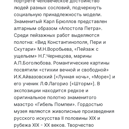
портрете человеческое достоинство
людей разных сословий, подчеркнуть
социальную принадлежность модели.
Знаменитый Карл Брюллов представлен
алтарным образом «Апостола Петра».
Среди пейзажных работ выделяются
полотна: «Вид Константинополя, Пери и
Скутари» М.Н.Воробьева, «Пейзаж с
ущельем» Н.Г.Чернецова, марины
А.П.Боголюбова. Романтические картины
посвятили «стихии вечной и свободной»
И.К.Айвазовский [«Лунная ночь», «Море»] и
его ученик Л.Ф.Лагорио [«Шторм»]. В
экспозиции находится редкое и
оригинальное полотно знаменитого
маэстро «Гибель Помпеи». Гордостью
музея являются живописные произведения
русского искусства II половины XIX и
рубежа XIX - XX веков. Творчество