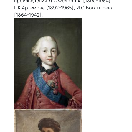
произведения Д.С.Федорова [1890-1964],
Г.К.Артемова [1892-1965], И.С.Богатырева
[1864-1942].