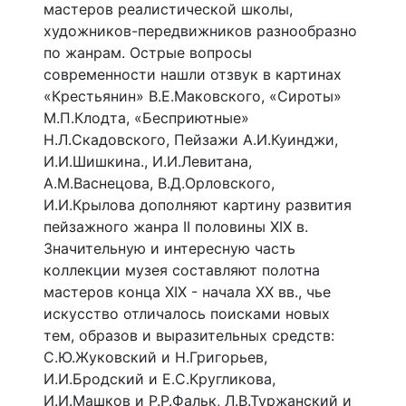
мастеров реалистической школы,
художников-передвижников разнообразно
по жанрам. Острые вопросы
современности нашли отзвук в картинах
«Крестьянин» В.Е.Маковского, «Сироты»
М.П.Клодта, «Бесприютные»
Н.Л.Скадовского, Пейзажи А.И.Куинджи,
И.И.Шишкина., И.И.Левитана,
А.М.Васнецова, В.Д.Орловского,
И.И.Крылова дополняют картину развития
пейзажного жанра II половины XIX в.
Значительную и интересную часть
коллекции музея составляют полотна
мастеров конца XIX - начала XX вв., чье
искусство отличалось поисками новых
тем, образов и выразительных средств:
С.Ю.Жуковский и Н.Григорьев,
И.И.Бродский и Е.С.Кругликова,
И.И.Машков и Р.Р.Фальк, Л.В.Туржанский и