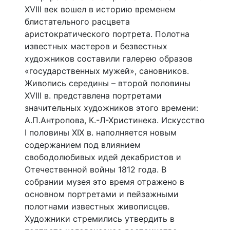
XVIII век вошел в историю временем
блистательного расцвета
аристократического портрета. Полотна
известных мастеров и безвестных
художников составили галерею образов
«государственных мужей», сановников.
Живопись середины – второй половины
XVIII в. представлена портретами
значительных художников этого времени:
А.П.Антропова, К.-Л-Христинека. Искусство
I половины XIX в. наполняется новым
содержанием под влиянием
свободолюбивых идей декабристов и
Отечественной войны 1812 года. В
собрании музея это время отражено в
основном портретами и пейзажными
полотнами известных живописцев.
Художники стремились утвердить в