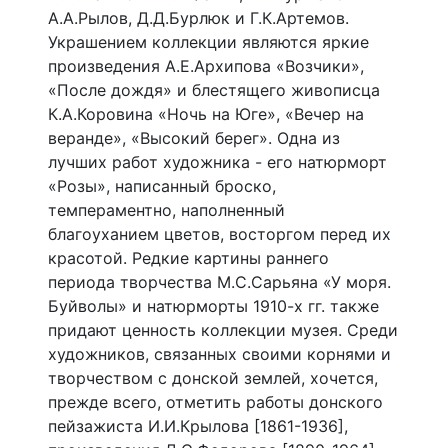
А.А.Рылов, Д.Д.Бурлюк и Г.К.Артемов.
Украшением коллекции являются яркие
произведения А.Е.Архипова «Возчики»,
«После дождя» и блестящего живописца
К.А.Коровина «Ночь на Юге», «Вечер на
веранде», «Высокий берег». Одна из
лучших работ художника - его натюрморт
«Розы», написанный броско,
темпераментно, наполненный
благоуханием цветов, восторгом перед их
красотой. Редкие картины раннего
периода творчества М.С.Сарьяна «У моря.
Буйволы» и натюрморты 1910-х гг. также
придают ценность коллекции музея. Среди
художников, связанных своими корнями и
творчеством с донской землей, хочется,
прежде всего, отметить работы донского
пейзажиста И.И.Крылова [1861-1936],