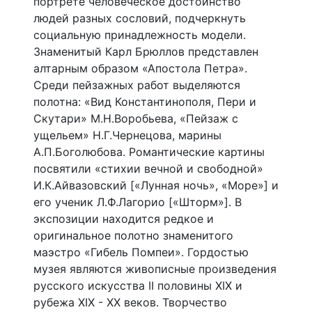
портрете человеческое достоинство
людей разных сословий, подчеркнуть
социальную принадлежность модели.
Знаменитый Карл Брюллов представлен
алтарным образом «Апостола Петра».
Среди пейзажных работ выделяются
полотна: «Вид Константинополя, Пери и
Скутари» М.Н.Воробьева, «Пейзаж с
ущельем» Н.Г.Чернецова, марины
А.П.Боголюбова. Романтические картины
посвятили «стихии вечной и свободной»
И.К.Айвазовский [«Лунная ночь», «Море»] и
его ученик Л.Ф.Лагорио [«Шторм»]. В
экспозиции находится редкое и
оригинальное полотно знаменитого
маэстро «Гибель Помпеи». Гордостью
музея являются живописные произведения
русского искусства II половины XIX и
рубежа XIX - XX веков. Творчество