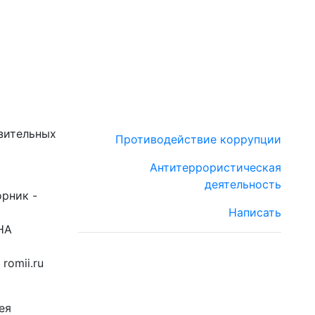
зительных
Противодействие коррупции
Антитеррористическая
деятельность
орник -
Написать
НА
romii.ru
ея