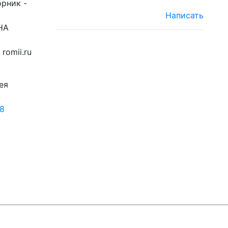
орник -
Написать
НА
romii.ru
ея
18
© ЮТЦ
"Ориентир"
2019-2024