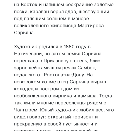
на Восток и напишем бескрайние золотые
пески, караван верблюдов, шествующий
под палящим солнцем в манере
великолепного живописца Мартироса
Сарьяна.
Художник родился в 1880 году в
Нахичевани, но затем семья Сарьяна
переехала в Приазовсую степь, близ
заросшей камышом речки Самбек,
недалеко от Ростова-на-Дону. На
невысоком холме отец Сарьяна вырыл
колодец и построил дом из
необожженного кирпича и камыша. Тогда
так жили многие переселенцы рядом с
Чалтырем. Юный художник любил все, что
видел вокруг: открытый горизонт и
прекрасную в своей пустынности и
строгости степь, стада лошадей, за