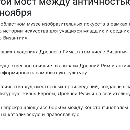
той мост между античностью
 ноября
ком областном музее изобразительных искусств в рамк
о истории искусства для учащихся младших и средних 
о Византии».
вших владениях Древнего Рима, в том числе Византия.
существенное влияние оказывали Древний Рим и антич
о сформировать самобытную культуру.
оличество художественных произведений, созданных на
льтурную жизнь Европы, Древней Руси и на значительн
е непрекращающейся борьбы между Константинополем 
 на католическую и православную.