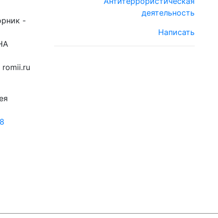
Антитеррористическая
деятельность
орник -
Написать
НА
romii.ru
ея
18