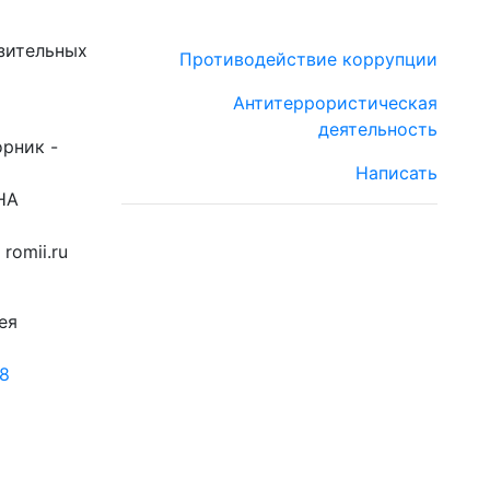
зительных
Противодействие коррупции
Антитеррористическая
деятельность
орник -
Написать
НА
romii.ru
ея
18