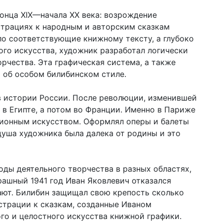
онца XIX—начала XX века: возрождение
страциях к народным и авторским сказкам
ло соответствующие книжному тексту, а глубоко
ого искусства, художник разработал логически
рчества. Эта графическая система, а также
 об особом билибинском стиле.
в истории России. После революции, изменившей
 в Египте, а потом во Франции. Именно в Париже
ционным искусством. Оформлял оперы и балеты
душа художника была далека от родины и это
годы деятельного творчества в разных областях,
рашный 1941 год Иван Яковлевич отказался
щают. Билибин защищал свою крепость сколько
страции к сказкам, созданные Иваном
го и целостного искусства книжной графики.