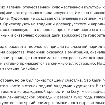
ких явлений отечественной художественной культуры к
рафики как отдельного вида искусства. Именно в иллю
ина. Художник не создавал отвлеченные картинки, ма
и. Ориентируясь на традиции древнерусского и народн
 сохранявшуюся в основе на протяжении всего его тво
нных и сказочных образов дали возможность говорить
оды расцвета творчества пришли на сложный период 
ни общества. Художник оказался в эмиграции, сначала
в свои границы, стал заниматься театральными декора
 он активно принимается за книжную иллюстрацию. Но 
о тяготило Билибина.
ю страну, но он был по-настоящему счастлив. Это были 
ятельности в стенах родной Академии художеств. В ст
о тем, что из осажденной крепости не бегут – ее защи
иму ленинградской блокады 7 февраля 1942 года. Иллю
усство, как яркий пример гармоничного выразительно