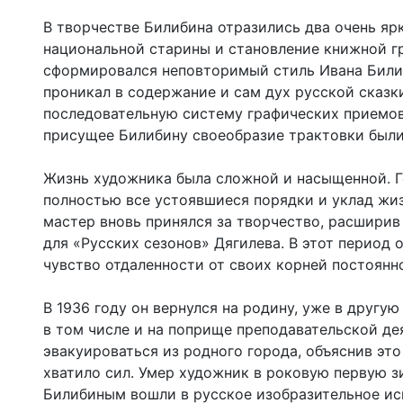
В творчестве Билибина отразились два очень яр
национальной старины и становление книжной г
сформировался неповторимый стиль Ивана Билиб
проникал в содержание и сам дух русской сказк
последовательную систему графических приемов,
присущее Билибину своеобразие трактовки были
Жизнь художника была сложной и насыщенной. Г
полностью все устоявшиеся порядки и уклад жиз
мастер вновь принялся за творчество, расшири
для «Русских сезонов» Дягилева. В этот период
чувство отдаленности от своих корней постоянн
В 1936 году он вернулся на родину, уже в другу
в том числе и на поприще преподавательской де
эвакуироваться из родного города, объяснив эт
хватило сил. Умер художник в роковую первую з
Билибиным вошли в русское изобразительное иск