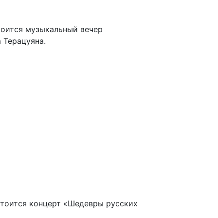
стоится музыкальный вечер
а Терацуяна.
остоится концерт «Шедевры русских