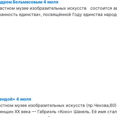
андром Бельмасовым 4 июля
бластном музее изобразительных искусств состоится а
анность единства», посвящённой Году единства народ
гендой» 4 июля
ластном музее изобразительных искусств (пр.Чехова,60
нщин XX века — Габриэль «Коко» Шанель. Её имя стал