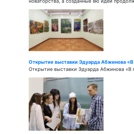
новаторства, а созданные ею идеи продол
Открытие выставки Эдуарда Абжинова «В
Открытие выставки Эдуарда Абжинова «В 