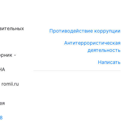
зительных
Противодействие коррупции
Антитеррористическая
деятельность
орник -
Написать
НА
romii.ru
ея
18