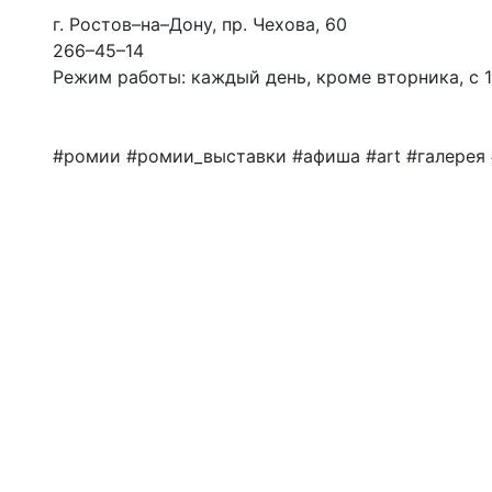
г. Ростов–на–Дону, пр. Чехова, 60
266–45–14
Режим работы: каждый день, кроме вторника, с 10.
#ромии #ромии_выставки #афиша #art #галерея