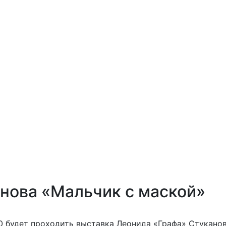
нова «Мальчик с маской»
 60 будет проходить выставка Леонида «Графа» Стукано