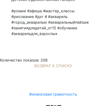
#ромии #афиша #мастер_классы
#рисование #дхг # #акварель
#город_акварелью #акварельныйпейзаж
#занятиядлядетей_от15 #обучение
#акварельдля_взрослых
Количество показов: 208
ВОЗВРАТ К СПИСКУ
Финансовая грамотность