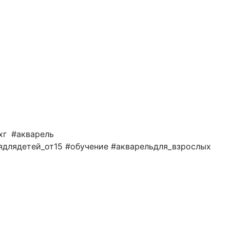
хг #акварель
ядлядетей_от15 #обучение #акварельдля_взрослых