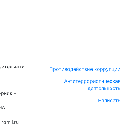
зительных
Противодействие коррупции
Антитеррористическая
деятельность
орник -
Написать
НА
romii.ru