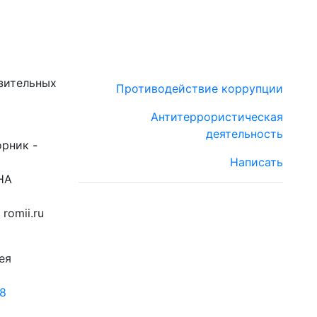
зительных
Противодействие коррупции
Антитеррористическая
деятельность
орник -
Написать
НА
romii.ru
ея
18