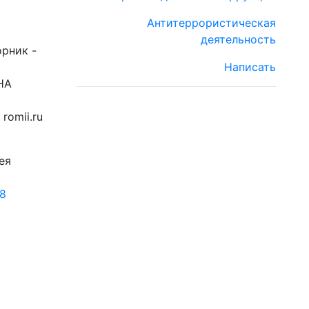
Антитеррористическая
деятельность
орник -
Написать
НА
romii.ru
ея
18