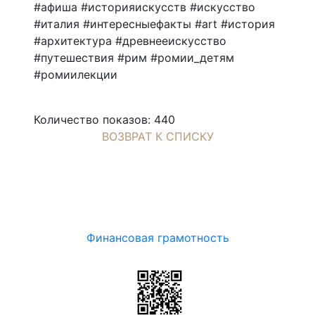
#афиша #историяискусств #искусство
#италия #интересныефакты #art #история
#архитектура #древнееискусство
#путешествия #рим #ромии_детям
#ромиилекции
Количество показов: 440
ВОЗВРАТ К СПИСКУ
Финансовая грамотность