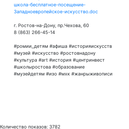
школа-бесплатное-посещение-
Западноевропейское-искусство.doc
г. Ростов-на-Дону, пр.Чехова, 60
8 (863) 266-45-14
#ромии_детям #афиша #историяискусств
#музей #искусство #ростовнадону
#культура #art #история #центринвест
#школыростова #образование
#музейдетям #изо #мхк #жанрыживописи
Количество показов: 3782