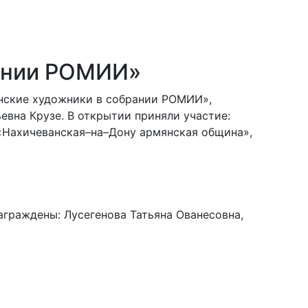
рании РОМИИ»
янские художники в собрании РОМИИ»,
вна Крузе. В открытии приняли участие:
«Нахичеванская–на–Дону армянская община»,
аграждены: Лусегенова Татьяна Ованесовна,