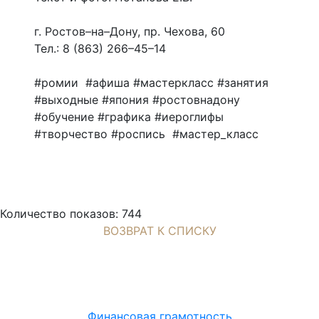
г. Ростов–на–Дону, пр. Чехова, 60
Тел.: 8 (863) 266–45–14
#ромии #афиша #мастеркласс #занятия
#выходные #япония #ростовнадону
#обучение #графика #иероглифы
#творчество #роспись #мастер_класс
Количество показов: 744
ВОЗВРАТ К СПИСКУ
Финансовая грамотность